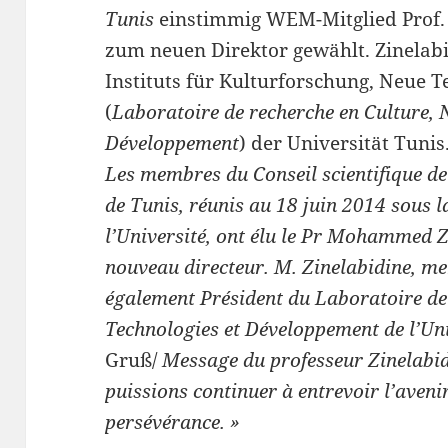
Tunis
einstimmig WEM-Mitglied Prof
zum neuen Direktor gewählt. Zinelabid
Instituts für Kulturforschung, Neue 
(
Laboratoire de recherche en Culture, 
Développement
) der Universität Tunis
Les membres du Conseil scientifique de
de Tunis, réunis au 18 juin 2014 sous l
l’Université, ont élu le Pr Mohammed Z
nouveau directeur. M. Zinelabidine, m
également Président du Laboratoire de
Technologies et Développement de l’Uni
Gruß/
Message du professeur Zinelabidi
puissions continuer à entrevoir l’avenir
persévérance. »