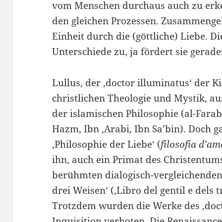
vom Menschen durchaus auch zu erke
den gleichen Prozessen. Zusammengeh
Einheit durch die (göttliche) Liebe. D
Unterschiede zu, ja fördert sie gerade
Lullus, der ‚doctor illuminatus‘ der K
christlichen Theologie und Mystik, a
der islamischen Philosophie (al-Farabi
Hazm, Ibn ‚Arabi, Ibn Sa’bin). Doch ga
‚Philosophie der Liebe‘ (
filosofia d’am
ihn, auch ein Primat des Christentum
berühmten dialogisch-vergleichende
drei Weisen‘ (‚Libro del gentil e dels 
Trotzdem wurden die Werke des ‚doct
Inquisition verboten. Die Renaissance