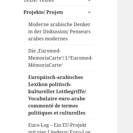
anzeigen
untermenü
Projekte/ Projets
anzeigen
Moderne arabische Denker
in der Diskussion/ Penseurs
arabes modernes
Die ‚Euromed-
MemoriaCarte’/ L“Euromed-
MémoriaCarte‘
Europäisch-arabisches
Lexikon politisch-
kultureller Leitbegriffe/
Vocabulaire euro-arabe
commenté de termes
politiques et culturelles
Euro-Log – Ein EU-Projekt
mit vier Ländern/ Euro-Log