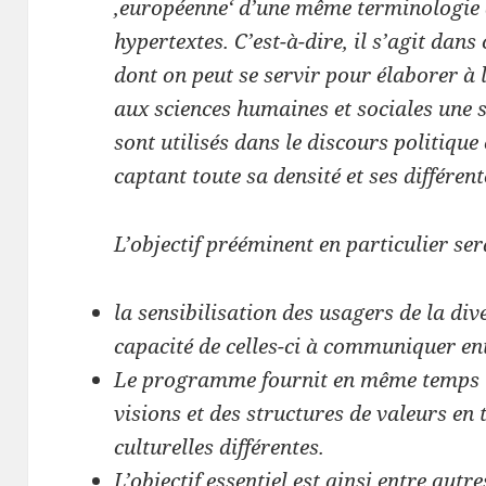
‚européenne‘ d’une même terminologie à
hypertextes. C’est-à-dire, il s’agit da
dont on peut se servir pour élaborer à
aux sciences humaines et sociales une 
sont utilisés dans le discours politiqu
captant toute sa densité et ses différen
L’objectif prééminent en particulier ser
la sensibilisation des usagers de la dive
capacité de celles-ci à communiquer ent
Le programme fournit en même temps u
visions et des structures de valeurs en 
culturelles différentes.
L’objectif essentiel est ainsi entre aut