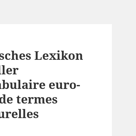
sches Lexikon
ller
abulaire euro-
de termes
urelles