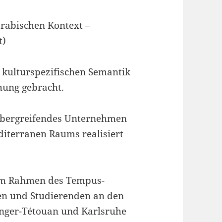
rabischen Kontext –
t)
kulturspezifischen Semantik
hung gebracht.
 übergreifendes Unternehmen
iterranen Raums realisiert
im Rahmen des Tempus-
en und Studierenden an den
anger-Tétouan und Karlsruhe