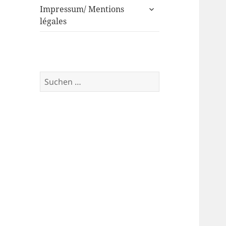
untermenü
Impressum/ Mentions
anzeigen
légales
Suche
nach: