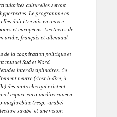
ticularités culturelles seront
s hypertextes. Le programme en
relles doit être mis en œuvre
ones et européens. Les textes de
en arabe, français et allemand.
e de la coopération politique et
ent mutuel Sud et Nord
études interdisciplinaires. Ce
ement neutre (c’est-à-dire, à
lle) des mots clés qui existent
dans l’espace euro-méditerranéen
ro-maghrébine (resp. -arabe)
lecture ‚arabe‘ et une vision