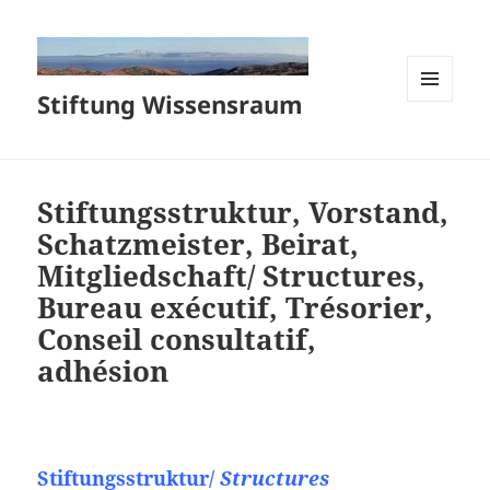
Stiftung Wissensraum
MENÜ
UND
WIDGETS
Stiftungsstruktur, Vorstand,
Schatzmeister, Beirat,
Mitgliedschaft/ Structures,
Bureau exécutif, Trésorier,
Conseil consultatif,
adhésion
Stiftungsstruktur/
Structures