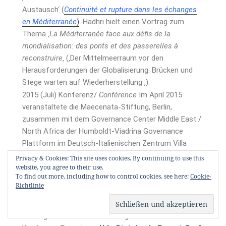
Austausch‘ (
Continuité et rupture dans les échanges
en Méditerranée
)
. Hadhri hielt einen Vortrag zum
Thema ‚
La Méditerranée face aux défis de la
mondialisation: des ponts et des passerelles à
reconstruire
‚ (‚Der Mittelmeerraum vor den
Herausforderungen der Globalisierung: Brücken und
Stege warten auf Wiederherstellung ‚).
2015 (Juli) Konferenz/
Conférence
Im April 2015
veranstaltete die Maecenata-Stiftung, Berlin,
zusammen mit dem Governance Center Middle East /
North Africa der Humboldt-Viadrina Governance
Plattform im Deutsch-Italienischen Zentrum Villa
Vigoni am Comer See eine Mittelmeer-Konferenz, an
Privacy & Cookies: This site uses cookies. By continuing to use this
website, you agree to their use.
der mit Yamina Bettahar (Nancy) und Bernd Thum
To find out more, including how to control cookies, see here:
Cookie-
(Karlsruhe/Heidelberg) auch Mitglieder der Stiftung
Richtlinie
Wissensraum Europa-Mittelmeer (WEM) teilnahmen.
Udo Steinbach (Berlin), ebenfalls WEM-Mitglied, war
Mit-Organisator. Inzwischen liegt ein ausführlicher