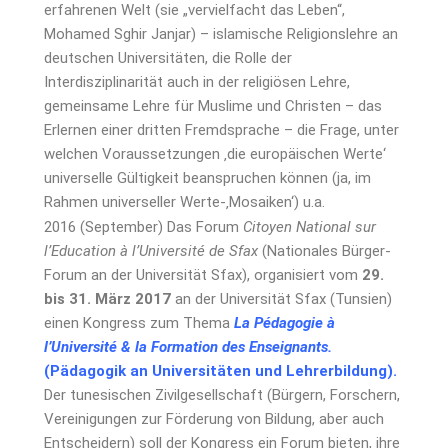
erfahrenen Welt (sie „vervielfacht das Leben“,
Mohamed Sghir Janjar) – islamische Religionslehre an
deutschen Universitäten, die Rolle der
Interdisziplinarität auch in der religiösen Lehre,
gemeinsame Lehre für Muslime und Christen – das
Erlernen einer dritten Fremdsprache – die Frage, unter
welchen Voraussetzungen ‚die europäischen Werte‘
universelle Gültigkeit beanspruchen können (ja, im
Rahmen universeller Werte-‚Mosaiken‘) u.a.
2016 (September) Das Forum
Citoyen National sur
l’Education à l’Université de Sfax
(Nationales Bürger-
Forum an der Universität Sfax), organisiert vom
29.
bis 31. März 2017
an der Universität Sfax (Tunsien)
einen Kongress zum Thema
La Pédagogie à
l’Université & la Formation des Enseignants.
(Pädagogik an Universitäten und Lehrerbildung).
Der tunesischen Zivilgesellschaft (Bürgern, Forschern,
Vereinigungen zur Förderung von Bildung, aber auch
Entscheidern) soll der Kongress ein Forum bieten, ihre