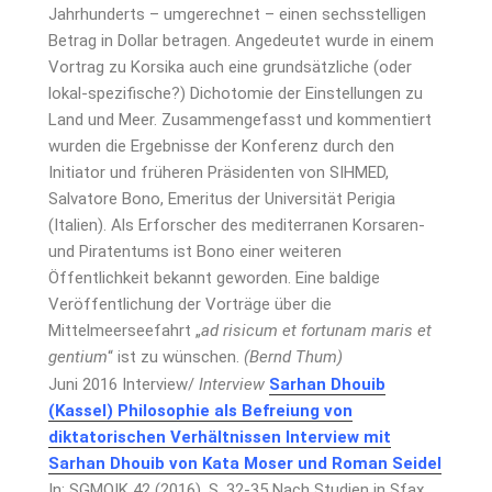
Jahrhunderts – umgerechnet – einen sechsstelligen
Betrag in Dollar betragen. Angedeutet wurde in einem
Vortrag zu Korsika auch eine grundsätzliche (oder
lokal-spezifische?) Dichotomie der Einstellungen zu
Land und Meer. Zusammengefasst und kommentiert
wurden die Ergebnisse der Konferenz durch den
Initiator und früheren Präsidenten von SIHMED,
Salvatore Bono, Emeritus der Universität Perigia
(Italien). Als Erforscher des mediterranen Korsaren-
und Piratentums ist Bono einer weiteren
Öffentlichkeit bekannt geworden. Eine baldige
Veröffentlichung der Vorträge über die
Mittelmeerseefahrt „
ad risicum et fortunam maris et
gentium
“ ist zu wünschen.
(Bernd Thum)
Juni 2016 Interview/
Interview
Sarhan Dhouib
(Kassel)
Philosophie als Befreiung von
diktatorischen Verhältnissen
Interview mit
Sarhan Dhouib von Kata Moser und Roman Seidel
In: SGMOIK 42 (2016), S. 32-35 Nach Studien in Sfax