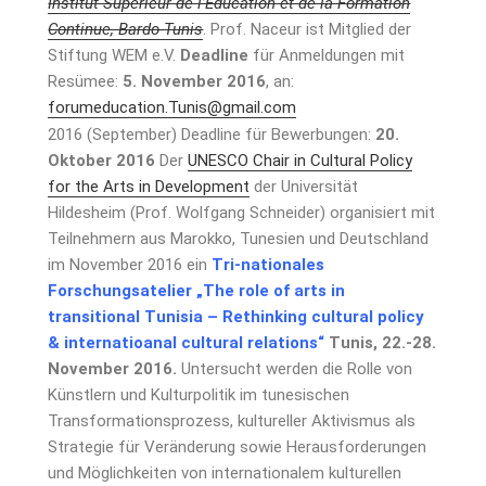
Institut Supérieur de l’Education et de la Formation
Continue, Bardo-Tunis
. Prof. Naceur ist Mitglied der
Stiftung WEM e.V.
Deadline
für Anmeldungen mit
Resümee:
5. November 2016
, an:
forumeducation.Tunis@gmail.com
2016 (September) Deadline für Bewerbungen:
20.
Oktober 2016
Der
UNESCO Chair in Cultural Policy
for the Arts in Development
der Universität
Hildesheim (Prof. Wolfgang Schneider) organisiert mit
Teilnehmern aus Marokko, Tunesien und Deutschland
im November 2016 ein
Tri-nationales
Forschungsatelier
„The role of arts in
transitional Tunisia – Rethinking cultural policy
& internatioanal cultural relations“
Tunis, 22.-28.
November 2016.
Untersucht werden die Rolle von
Künstlern und Kulturpolitik im tunesischen
Transformationsprozess, kultureller Aktivismus als
Strategie für Veränderung sowie Herausforderungen
und Möglichkeiten von internationalem kulturellen