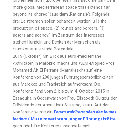
Mittelmeerraum: „Europe itself has become part of a
more global Mediterranean space that extends far
beyond its shores“ (aus dem ‚Rationale‘). Folgende
drei Leitthemen sollen behandelt werden: „(1) the
production of space, (2) routes and borders, (3)
actors and agency“. Im Zentrum des Interesses
stehen Handeln und Denken der Menschen als
raumkonstituierende Potentiale.
2015 (Oktober) Mit Blick auf euro-mediterrane
Aktivitäten in Marokko macht uns WEM-Mitglied Prof.
Mohamed Ait El Ferrane (Marrakesch) auf eine
Konferenz von 200 jungen Führungspersönlichkeiten
aus Marokko und Frankreich aufmerksam. Die
Konferenz fand vom 2. bis zum 4. Oktober 2015 in
Essaouira in Gegenwart von Frau Elisabeth Guigou, der
Präsidentin der Anna Lindt Stiftung, statt. Auf der
Konferenz wurde ein
Forum méditerranéen des jeunes
leaders
/ Mittelmeerforum junger Führungskräfte
gegründet. Die Konferenz zeichnete sich