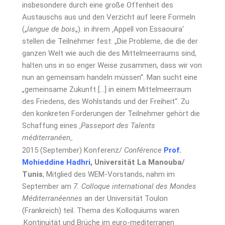
insbesondere durch eine große Offenheit des
Austauschs aus und den Verzicht auf leere Formeln
(„
langue de bois
„). in ihrem ‚Appell von Essaouira‘
stellen die Teilnehmer fest: „Die Probleme, die die der
ganzen Welt wie auch die des Mittelmeerraums sind,
halten uns in so enger Weise zusammen, dass wir von
nun an gemeinsam handeln müssen“. Man sucht eine
„gemeinsame Zukunft […] in einem Mittelmeerraum
des Friedens, des Wohlstands und der Freiheit“. Zu
den konkreten Forderungen der Teilnehmer gehört die
Schaffung eines ‚
Passeport des Talents
méditerranéen
‚.
2015 (September) Konferenz/
Conférence
Prof.
Mohieddine Hadhri
, Universität La Manouba/
Tunis
, Mitglied des WEM-Vorstands, nahm im
September am
7. Colloque international des Mondes
Méditerranéennes
an der Universität Toulon
(Frankreich) teil. Thema des Kolloquiums waren
‚Kontinuität und Brüche im euro-mediterranen